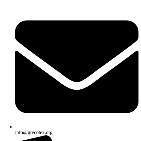
Ir
al
contenido
info@grecotex.org