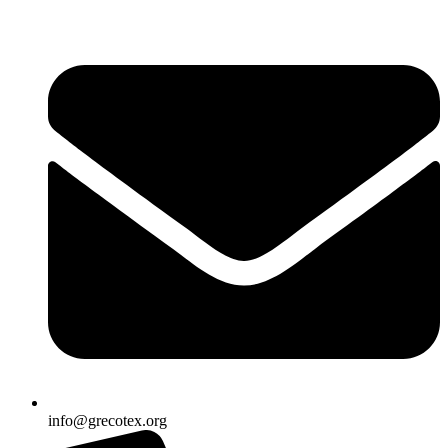
Ir
al
contenido
info@grecotex.org