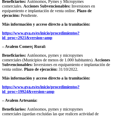
Beneficiarios:
Autónomos, Pymes y Micropymes
comerciales.
Acciones Subvencionables:
Inversiones en
equipamiento e implantación de venta online.
Plazo de
ejecución:
Pendiente.
Más información y acceso directo a la tramitación:
https://www.gva.es/es/inicio/procedimientos?
id_proc=2921&version=amp
– Avalem Comerç Rural:
Beneficiarios:
Autónomos, pymes y micropymes
comerciales (Municipios de menos de 1.000 habitantes).
Acciones
Subvencionables:
Inversiones en equipamiento e implantación de
venta online.
Plazo de ejecución:
31/10/2022.
Más información y acceso directo a la tramitación:
https://www.gva.es/es/inicio/procedimientos?
id_proc=19924&version=amp
– Avalem Artesanía:
Beneficiarios:
Autónomos, pymes y micropymes
comerciales (quedan excluidas las que realicen actividad de