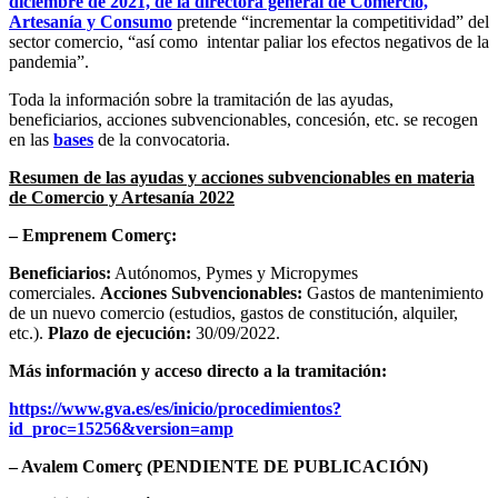
diciembre de 2021, de la directora general de Comercio,
Artesanía y Consumo
pretende “incrementar la competitividad” del
sector comercio, “así como intentar paliar los efectos negativos de la
pandemia”.
Toda la información sobre la tramitación de las ayudas,
beneficiarios, acciones subvencionables, concesión, etc. se recogen
en las
bases
de la convocatoria.
Resumen de las ayudas y acciones subvencionables en materia
de Comercio y Artesanía 2022
– Emprenem Comerç:
Beneficiarios:
Autónomos, Pymes y Micropymes
comerciales.
Acciones Subvencionables:
Gastos de mantenimiento
de un nuevo comercio (estudios, gastos de constitución, alquiler,
etc.).
Plazo de ejecución:
30/09/2022.
Más información y acceso directo a la tramitación:
https://www.gva.es/es/inicio/procedimientos?
id_proc=15256&version=amp
– Avalem Comerç (PENDIENTE DE PUBLICACIÓN)