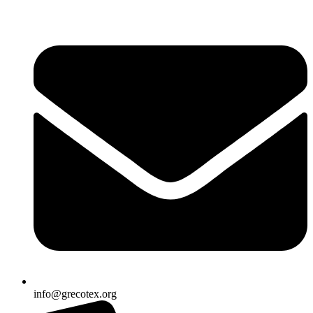
Ir
al
contenido
info@grecotex.org