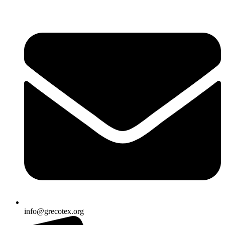
Ir
al
contenido
info@grecotex.org