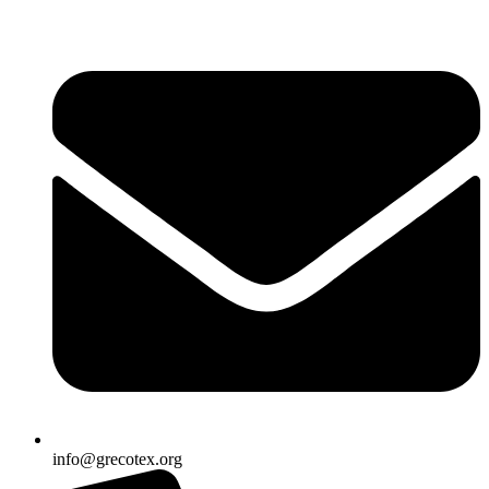
Ir
al
contenido
info@grecotex.org