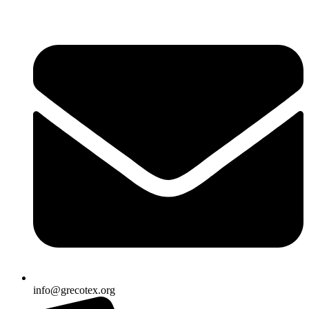
Ir
al
contenido
info@grecotex.org