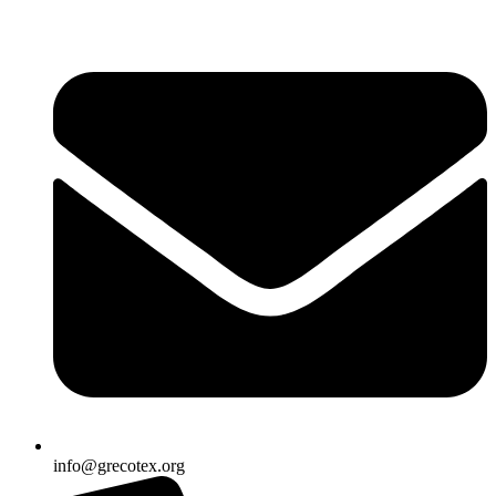
Ir
al
contenido
info@grecotex.org