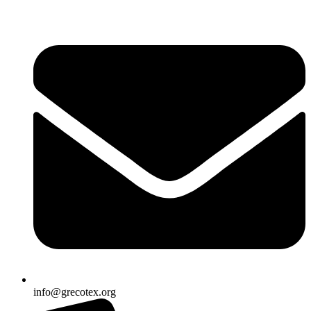
Ir
al
contenido
info@grecotex.org