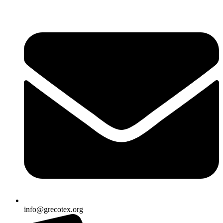
Ir
al
contenido
info@grecotex.org