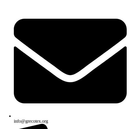
Ir
al
contenido
info@grecotex.org