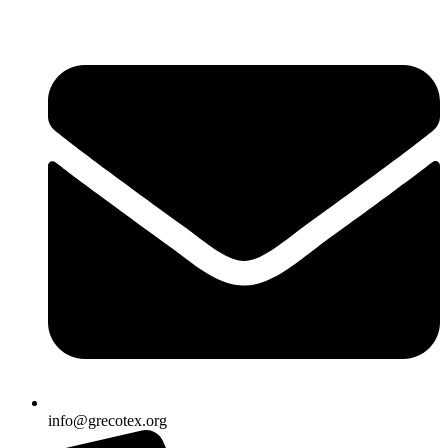
Ir
al
contenido
info@grecotex.org