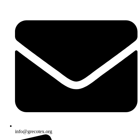
Ir
al
contenido
info@grecotex.org