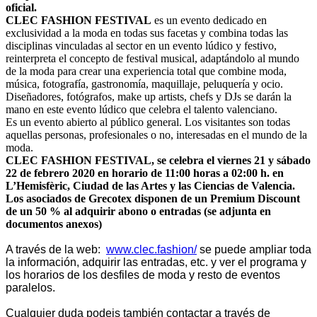
oficial.
CLEC FASHION FESTIVAL
es un evento dedicado en
exclusividad a la moda en todas sus facetas y combina todas las
disciplinas vinculadas al sector en un evento lúdico y festivo,
reinterpreta el concepto de festival musical, adaptándolo al mundo
de la moda para crear una experiencia total que combine moda,
música, fotografía, gastronomía, maquillaje, peluquería y ocio.
Diseñadores, fotógrafos, make up artists, chefs y DJs se darán la
mano en este evento lúdico que celebra el talento valenciano.
Es un evento abierto al público general. Los visitantes son todas
aquellas personas, profesionales o no, interesadas en el mundo de la
moda.
CLEC FASHION FESTIVAL, se celebra el viernes 21 y sábado
22 de febrero 2020 en horario de 1
1
:00 horas a 02:00 h. en
L’Hemisfèric, Ciudad de las Artes y las Ciencias de Valencia.
Los asociados de Grecotex disponen de un Premium Discount
de un 50 % al adquirir abono o entradas (se adjunta en
documentos anexos)
A través de la web:
www.clec.fashion/
se puede ampliar toda
la información, adquirir las entradas, etc. y ver el programa y
los horarios de los desfiles de moda y resto de eventos
paralelos.
Cualquier duda podeis también contactar a través de