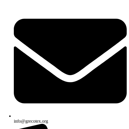
Ir
al
contenido
info@grecotex.org