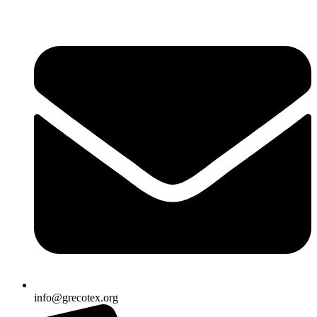
Ir
al
contenido
info@grecotex.org