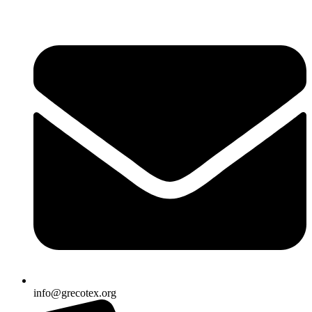
Ir
al
contenido
info@grecotex.org