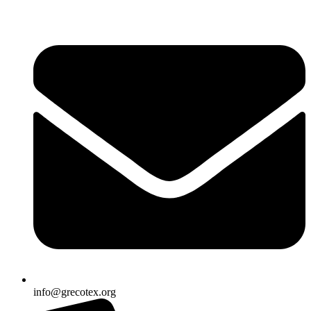
Ir
al
contenido
info@grecotex.org