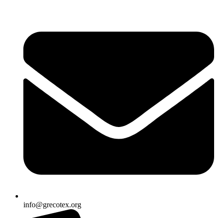
Ir
al
contenido
info@grecotex.org