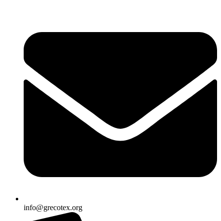
Ir
al
contenido
info@grecotex.org