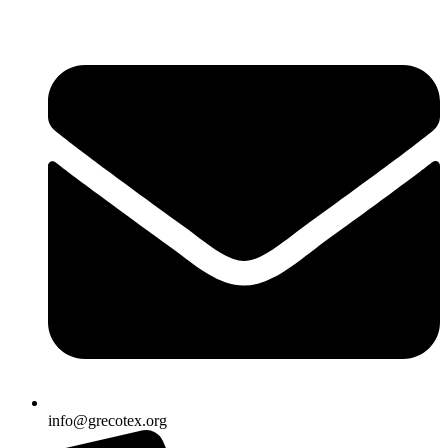
Ir
al
contenido
info@grecotex.org