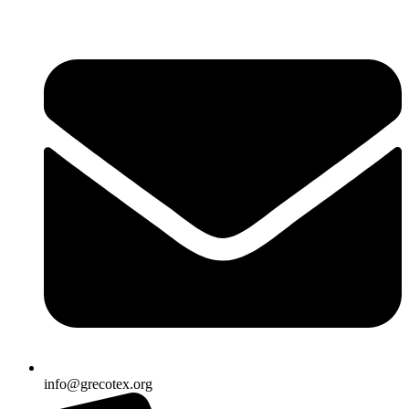
Ir
al
contenido
info@grecotex.org