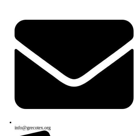
Ir
al
contenido
info@grecotex.org