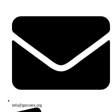
Ir
al
contenido
info@grecotex.org