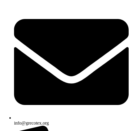
Ir
al
contenido
info@grecotex.org