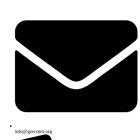
Ir
al
contenido
info@grecotex.org