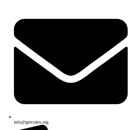
Ir
al
contenido
info@grecotex.org