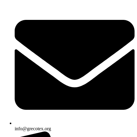
Ir
al
contenido
info@grecotex.org