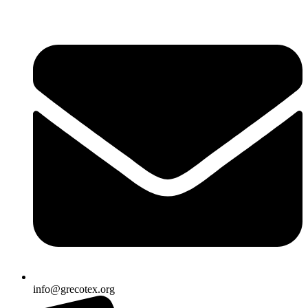
Ir
al
contenido
info@grecotex.org