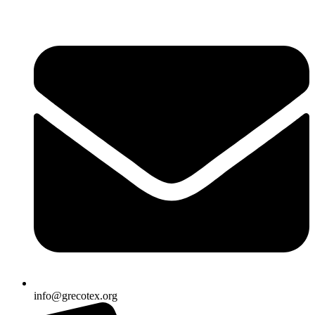
Ir
al
contenido
info@grecotex.org