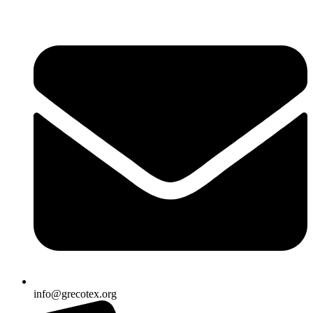
Ir
al
contenido
info@grecotex.org