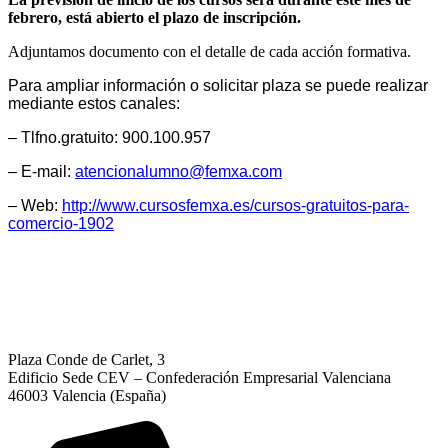
febrero, está abierto el plazo de inscripción.
Adjuntamos documento con el detalle de cada acción formativa.
Para ampliar información o solicitar plaza se puede realizar
mediante estos canales:
– Tlfno.gratuito:
900
.1
00
.
957
– E-mail:
atencionalumno@femxa.
com
– Web:
http://www.cursosfemxa.
es/cursos-gratuitos-para-
comercio-1902
Plaza Conde de Carlet, 3
Edificio Sede CEV – Confederación Empresarial Valenciana
46003 Valencia (España)