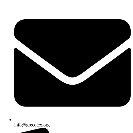
Ir
al
contenido
info@grecotex.org