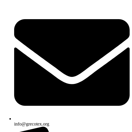
Ir
al
contenido
info@grecotex.org