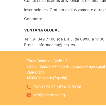
Cómo: Los inscritos al webinario, recibirán 
Inscripciones: Gratuita exclusivamente a tra
Contacto:
VENTANA GLOBAL
Tel.: 91 349 71 00 (de L a J, de 09:00 a 17:00
E-mail: informacion@icex.es
Plaza Conde de Carlet, 3
Edificio Sede CEV – Confederación Empresarial
Valenciana
46003 Valencia (España)
96 391 93 38 / 674 16 09 06
info@grecotex.org