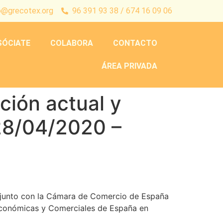
o@grecotex.org
96 391 93 38 / 674 16 09 06
SÓCIATE
COLABORA
CONTACTO
ÁREA PRIVADA
ción actual y
28/04/2020 –
s junto con la Cámara de Comercio de España
 Económicas y Comerciales de España en