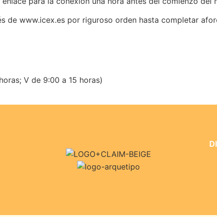
un enlace para la conexión una hora antes del comienzo del
vés de www.icex.es por riguroso orden hasta completar afor
 horas; V de 9:00 a 15 horas)
D