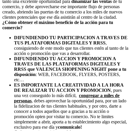
tanto una excelente oportunidad para
dinamizar las ventas
de tu
comercio, y debe aprovecharse ese importante flujo de personas
creado, abriendo las puertas de tu comercio a los miles de nuevos
clientes potenciales que ese día asistirán al centro de la ciudad.
¿Cómo obtener el máximo beneficio de la acción para tu
comercio?
DIFUNDIENDO TU PARTICIPACION A TRAVES DE
TUS PLATAFORMAS DIGITALES Y RRSS
,
consiguiendo de este modo que tus clientes estén al tanto de la
acción o promoción que vas a desarrollar.
DIFUNDIENDO TU ACCION Y PROMOCION A
TRAVES DE LAS PLATAFORMAS DIGITALES Y
RRSS que VALENCIA SHOPENING NIGHT pone a tu
disposición
: WEB, FACEBOOK, FLYERS, POSTERS,
etc…
ES IMPORTANTE LA CREATIVIDAD A LA HORA
DE REALIZAR TU ACCION Y PROMOCION
, pues
una vez conseguido lo más difícil,
congregar a miles de
personas
, debes aprovechar la oportunidad para, por un lado
la fidelizacion de tus clientes habituales, y por otro, darte a
conocer a todos aquellos que a gracias a tu acción o
promoción opten por visitar tu comercio. No te limites
simplemente a abrir, aporta a tu establecimiento algo especial,
exclusivo para ese día y
comunícalo!