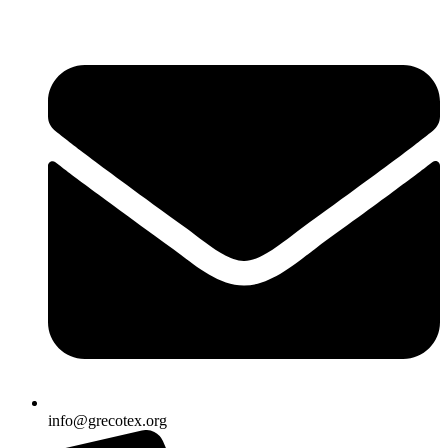
Ir
al
contenido
info@grecotex.org