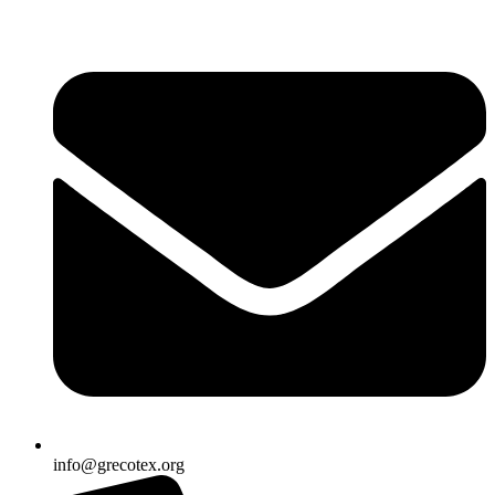
Ir
al
contenido
info@grecotex.org