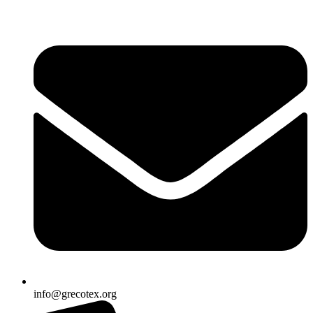
Ir
al
contenido
info@grecotex.org