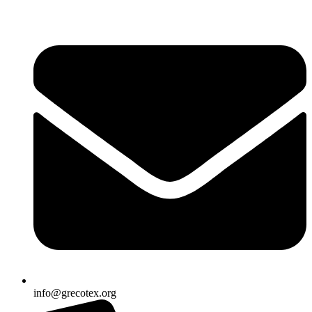
Ir
al
contenido
info@grecotex.org