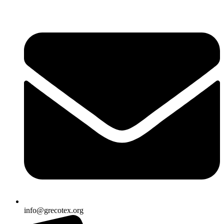
Ir
al
contenido
info@grecotex.org