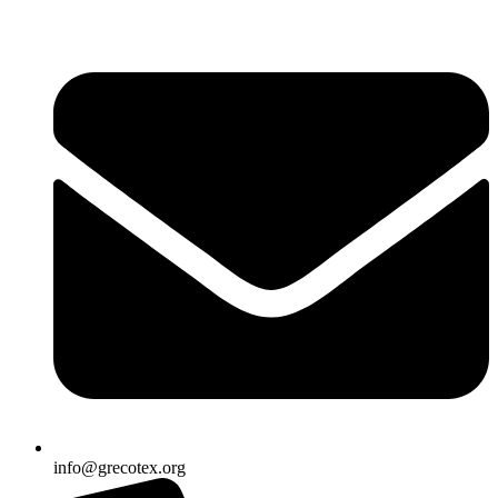
Ir
al
contenido
info@grecotex.org