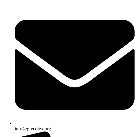
Ir
al
contenido
info@grecotex.org