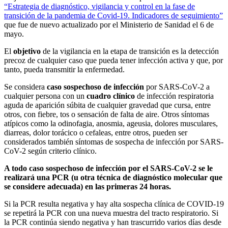
“Estrategia de diagnóstico, vigilancia y control en la fase de
transición de la pandemia de Covid-19. Indicadores de seguimiento”
que fue de nuevo actualizado por el Ministerio de Sanidad el 6 de
mayo.
El
objetivo
de la vigilancia en la etapa de transición es la detección
precoz de cualquier caso que pueda tener infección activa y que, por
tanto, pueda transmitir la enfermedad.
Se considera
caso sospechoso de infección
por SARS-CoV-2 a
cualquier persona con un
cuadro clínico
de infección respiratoria
aguda de aparición súbita de cualquier gravedad que cursa, entre
otros, con fiebre, tos o sensación de falta de aire. Otros síntomas
atípicos como la odinofagia, anosmia, ageusia, dolores musculares,
diarreas, dolor torácico o cefaleas, entre otros, pueden ser
considerados también síntomas de sospecha de infección por SARS-
CoV-2 según criterio clínico.
A todo caso sospechoso de infección por el SARS-CoV-2 se le
realizará una PCR (u otra técnica de diagnóstico molecular que
se considere adecuada) en las primeras 24 horas.
Si la PCR resulta negativa y hay alta sospecha clínica de COVID-19
se repetirá la PCR con una nueva muestra del tracto respiratorio. Si
la PCR continúa siendo negativa y han trascurrido varios días desde