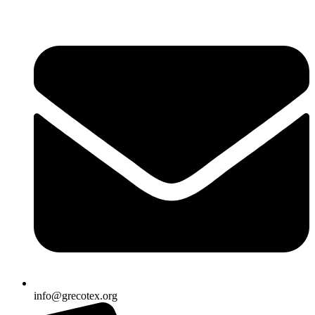
Ir
al
contenido
info@grecotex.org