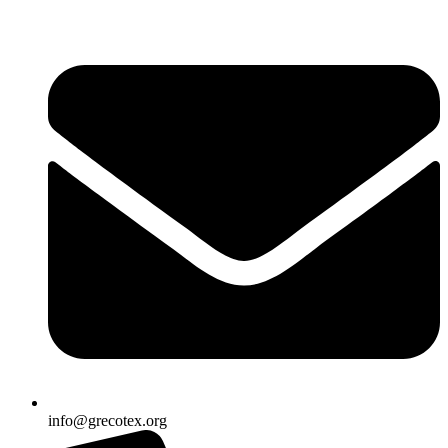
Ir
al
contenido
info@grecotex.org